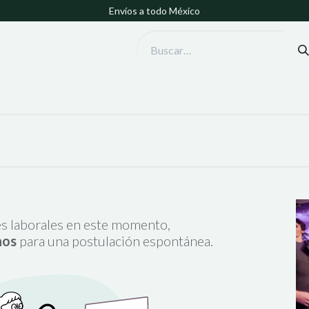
Envíos a todo México
s laborales en este momento,
nos
para una postulación espontánea.