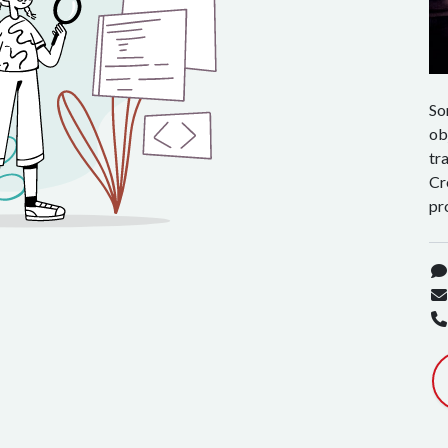
So
ob
tr
Cr
pr