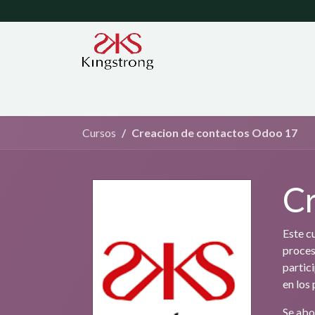
Inicio
Contáctanos
Ayuda
Garantías
Cursos
Creacion de contactos Odoo 17
Cr
Este c
proces
partic
en los
Se abo