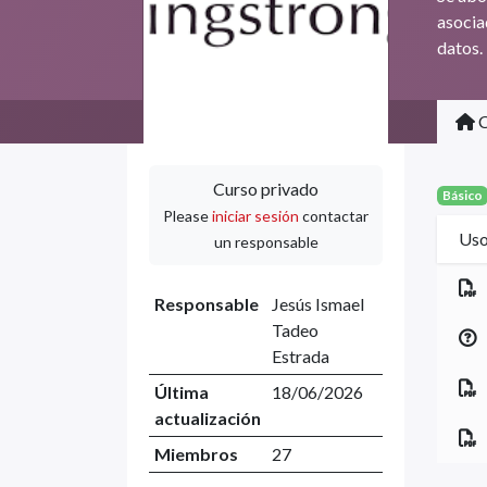
asocia
datos.
C
Curso privado
Básico
Please
iniciar sesión
contactar
Uso
un responsable
Responsable
Jesús Ismael
Tadeo
Estrada
Última
18/06/2026
actualización
Miembros
27